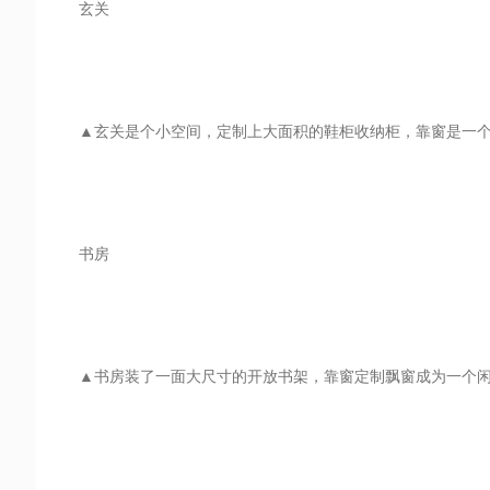
玄关
▲玄关是个小空间，定制上大面积的鞋柜收纳柜，靠窗是一
书房
▲书房装了一面大尺寸的开放书架，靠窗定制飘窗成为一个