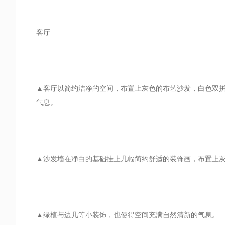
客厅
▲客厅以简约洁净的空间，布置上灰色的布艺沙发，白色双
气息。
▲沙发墙在净白的基础挂上几幅简约舒适的装饰画，布置上
▲绿植与边几等小装饰，也使得空间充满自然清新的气息。