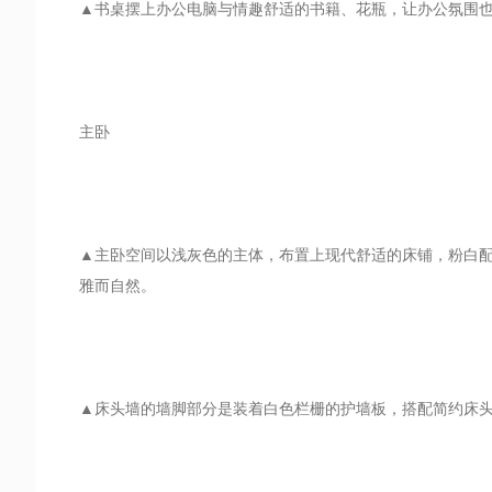
▲书桌摆上办公电脑与情趣舒适的书籍、花瓶，让办公氛围
主卧
▲主卧空间以浅灰色的主体，布置上现代舒适的床铺，粉白
雅而自然。
▲床头墙的墙脚部分是装着白色栏栅的护墙板，搭配简约床