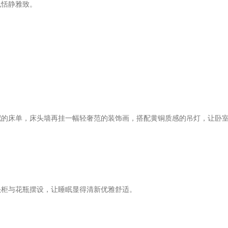
也恬静雅致。
配的床单，床头墙再挂一幅轻奢范的装饰画，搭配黄铜质感的吊灯，让卧
头柜与花瓶摆设，让睡眠显得清新优雅舒适。