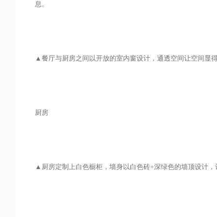
息。
▲餐厅与厨房之间以开放的室内窗设计，通透空间让空间显
厨房
▲厨房定制上白色橱柜，墙身以白色砖+深绿色的墙顶设计，