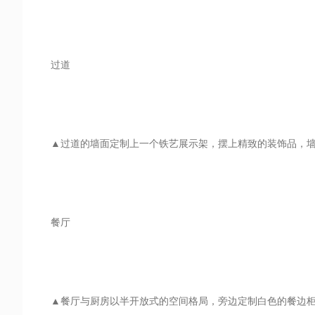
过道
▲过道的墙面定制上一个铁艺展示架，摆上精致的装饰品，
餐厅
▲餐厅与厨房以半开放式的空间格局，旁边定制白色的餐边柜