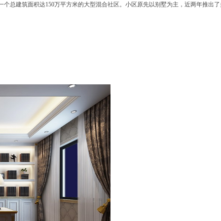
一个总建筑面积达150万平方米的大型混合社区。小区原先以别墅为主，近两年推出
里入住安家，小区景观、氛围已然形成，人文气息浓厚。