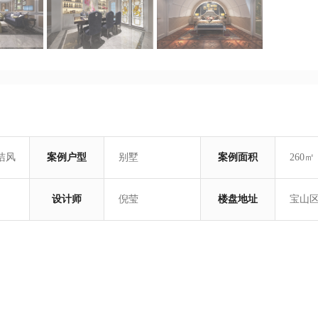
洁风
案例户型
别墅
案例面积
260㎡
设计师
倪莹
楼盘地址
宝山