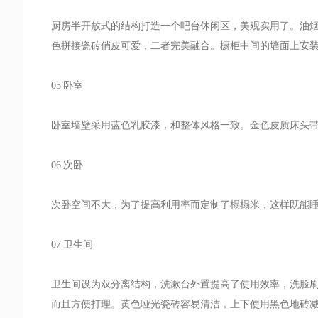
厨房半开放式的结构打造一个吧台休闲区，美观实用了。油
色拼接瓷砖俏皮可爱，二者完美融合。橱柜中间的墙面上安
05|卧室|
卧室墙壁采用蓝色乳胶漆，和整体风格一致。金色皮质床头
06|次卧|
次卧空间不大，为了提高利用率而定制了榻榻米，这样既能
07|卫生间|
卫生间设为双分离结构，洗漱台外置提高了使用效率，洗脸
而且方便打理。黄色哑光瓷砖容易清洁，上下使用黑色地砖