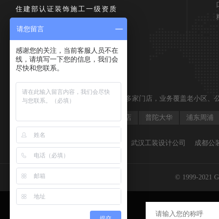
住建部认证装饰施工一级资质
400 820 1926
请您留言
感谢您的关注，当前客服人员不在
预约量房
线，请填写一下您的信息，我们会
尽快和您联系。
亿唐装饰上海分布覆盖地区
亿唐装饰沪上二十多年知名，全市十多家门店，业务覆盖老小区、
徐汇区
杨浦区
青浦分店
普陀大华
浦东周浦
友情链接
苏州办公室装修
武汉工装设计公司
成都公
© 1999-2021 G
亿唐装饰
提交