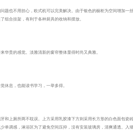
烟问题也不用担心，欧式机可以完美解决。由于银色的橱柜为空间增加一
装了组合挂架，有利于各种厨具的收纳和摆放。
带来华贵的感觉。淡雅清新的窗帘整体显得时尚又典雅。
睡觉休息，也能读书学习，一举多得。
刷牙和上厕所两不耽误。上方采用乳胶漆下方则采用长方形的白色面包瓷
减少单调感，淋浴区为了避免空间压抑，没有安装玻璃房，清爽通透。入