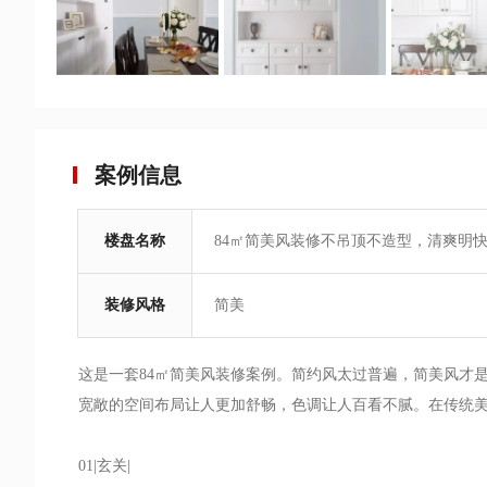
案例信息
楼盘名称
84㎡简美风装修不吊顶不造型，清爽明
约精致
装修风格
简美
这是一套84㎡简美风装修案例。简约风太过普遍，简美风才
宽敞的空间布局让人更加舒畅，色调让人百看不腻。在传统
01|玄关|