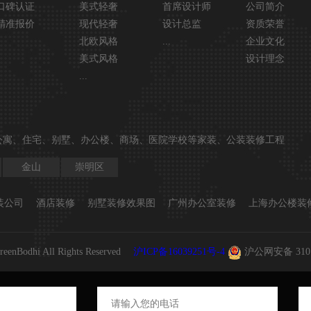
口碑认证
美式轻奢
首席设计师
公司简介
精准报价
现代轻奢
设计总监
资质荣誉
北欧风格
...
企业文化
美式风格
设计理念
...
公寓、住宅、别墅、办公楼、商场、医院学校等家装、公装装修工程
金山
崇明区
装公司
酒店装修
别墅装修效果图
广州办公室装修
上海办公楼装
reenBodhi All Rights Reserved
沪ICP备16039251号-4
沪公网安备 31010