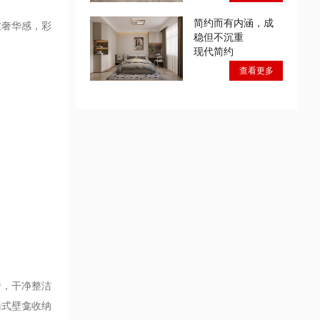
简约而有内涵，成
丝奢华感，彩
稳但不沉重
现代简约
查看更多
砖，干净整洁
墙式壁龛收纳