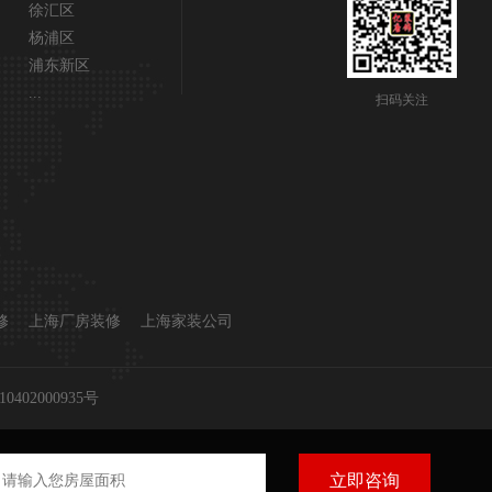
徐汇区
杨浦区
浦东新区
...
扫码关注
修
上海厂房装修
上海家装公司
402000935号