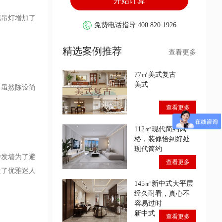
属吊灯增加了
免费电话指导 400 820 1926
精选案例推荐
查看更多
77㎡美式复古
美式
。虽然陈设简
查看更多
112㎡现代简约风
格，装修恰到好处
现代简约
沙发墙为了避
查看更多
造了优雅迷人
145㎡新中式大平层
经久耐看，真心不
容易过时
新中式
查看更多