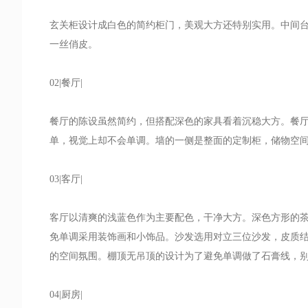
玄关柜设计成白色的简约柜门，美观大方还特别实用。中间
一丝俏皮。
02|餐厅|
餐厅的陈设虽然简约，但搭配深色的家具看着沉稳大方。餐
单，视觉上却不会单调。墙的一侧是整面的定制柜，储物空
03|客厅|
客厅以清爽的浅蓝色作为主要配色，干净大方。深色方形的
免单调采用装饰画和小饰品。沙发选用对立三位沙发，皮质
的空间氛围。棚顶无吊顶的设计为了避免单调做了石膏线，
04|厨房|