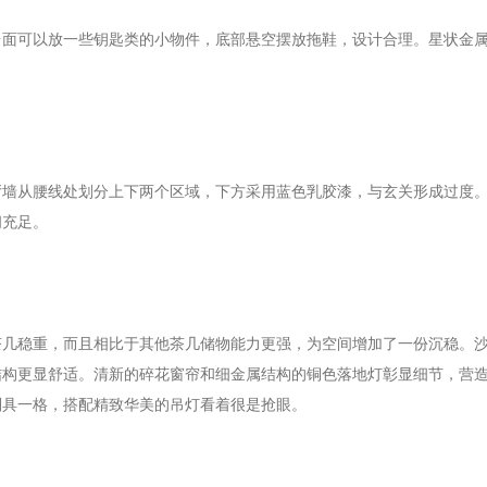
台面可以放一些钥匙类的小物件，底部悬空摆放拖鞋，设计合理。星状金
厅墙从腰线处划分上下两个区域，下方采用蓝色乳胶漆，与玄关形成过度
间充足。
茶几稳重，而且相比于其他茶几储物能力更强，为空间增加了一份沉稳。
结构更显舒适。清新的碎花窗帘和细金属结构的铜色落地灯彰显细节，营
别具一格，搭配精致华美的吊灯看着很是抢眼。