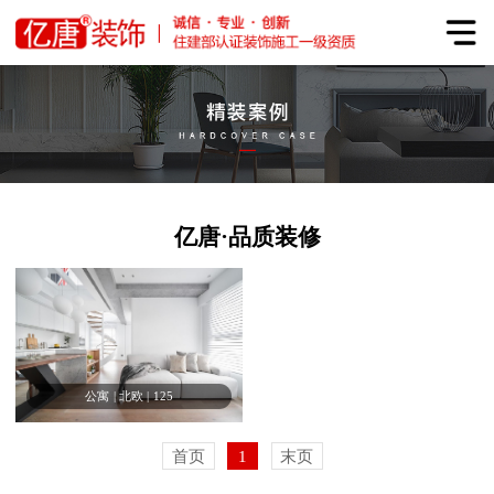
亿唐·品质装修
公寓
|
北欧
|
125
首页
1
末页