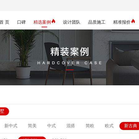
首 页
口碑
精选案例
设计团队
品质施工
精准报价
墅
新中式
简美
中式
混搭
简欧
欧式
新古典