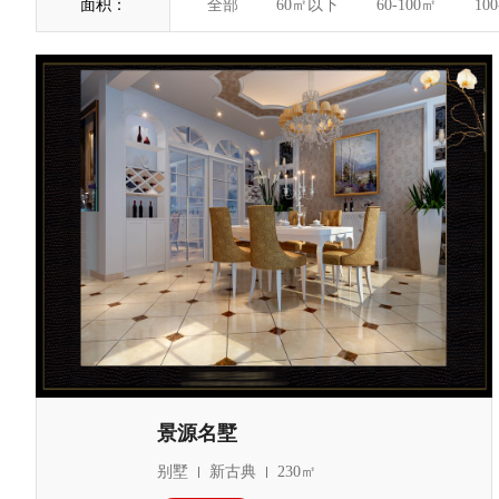
面积：
全部
60㎡以下
60-100㎡
10
2240
景源名墅
别墅
新古典
230㎡