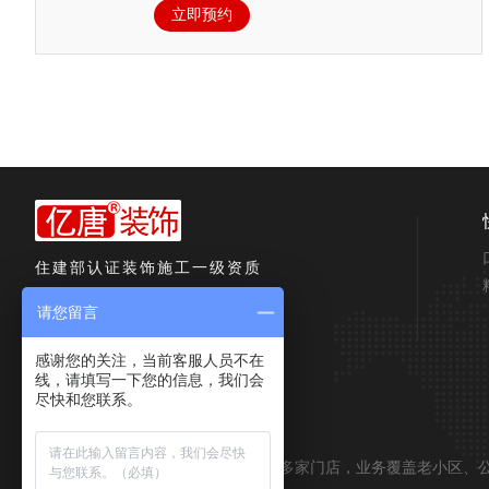
立即预约
住建部认证装饰施工一级资质
400 820 1926
请您留言
感谢您的关注，当前客服人员不在
预约量房
线，请填写一下您的信息，我们会
尽快和您联系。
亿唐装饰上海分布覆盖地区
亿唐装饰沪上二十多年知名，全市十多家门店，业务覆盖老小区、