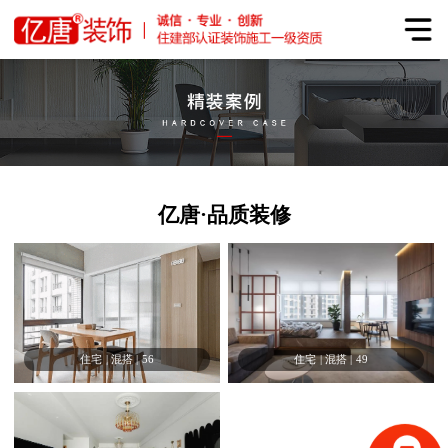
亿唐·品质装修
住宅
|
混搭
|
56
住宅
|
混搭
|
49