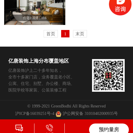
住宅
|
混搭
|
116
首页
1
末页
亿唐装饰上海分布覆盖地区
亿唐装饰沪上二十多年知名，
全市十多家门店，业务覆盖老小区、
公寓、住宅、别墅、办公楼、商场、
医院学校等家装、公装装修工程
© 1999-2021 GreenBodhi All Rights Reserved
沪ICP备16039251号-4
沪公网安备 31010402000935号
预约量房