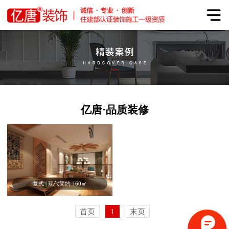
亿唐·品质装修
复式
|
现代简约
|
60㎡
首页
1
末页