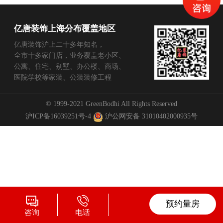
亿唐装饰上海分布覆盖地区
亿唐装饰沪上二十多年知名，
全市十多家门店，业务覆盖老小区、
公寓、住宅、别墅、办公楼、商场、
医院学校等家装、公装装修工程
© 1999-2021 GreenBodhi All Rights Reserved
沪ICP备16039251号-4
沪公网安备 31010402000935号
预约量房
咨询
电话